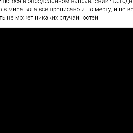
щегося в определённом направлении? Сегодн
о в мире Бога всё прописано и по месту, и по в
ыть не может никаких случайностей.