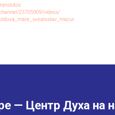
translotos
u/channel/23705909/videos/
/moldova_mare_sveatoslav_mazur
е — Центр Духа на н