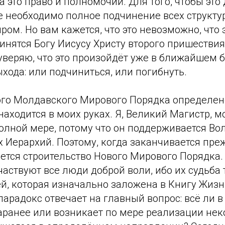
а это право и полномочий. Для того, чтобы это
 необходимо полное подчинение всех структур
ом. Но вам кажется, что это невозможно, что 
инятся Богу Иисусу Христу второго пришестви
 уверяю, что это произойдёт уже в ближайшем 
ыхода: или подчиниться, или погибнуть.
ого Молдавского Мирового Порядка определен
находится в моих руках. Я, Великий Магистр, м
олной мере, потому что он поддерживается Во
х Иерархий. Поэтому, когда заканчивается пр
ется строительство Нового Мирового Порядка.
частвуют все люди доброй воли, ибо их судьба 
, которая изначально заложена в Книгу Жизни.
парадокс отвечает на главный вопрос: всё ли в
аранее или возникает по мере реализации нек