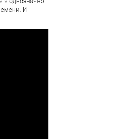
я я однозначно
ремени. И