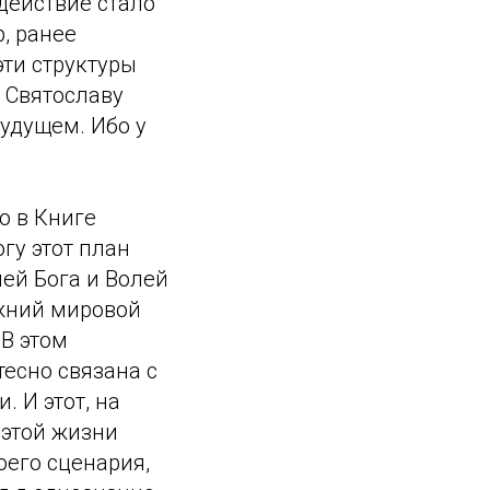
 действие стало
, ранее
эти структуры
я Святославу
будущем. Ибо у
о в Книге
огу этот план
лей Бога и Волей
ежний мировой
 В этом
тесно связана с
 И этот, на
 этой жизни
оего сценария,