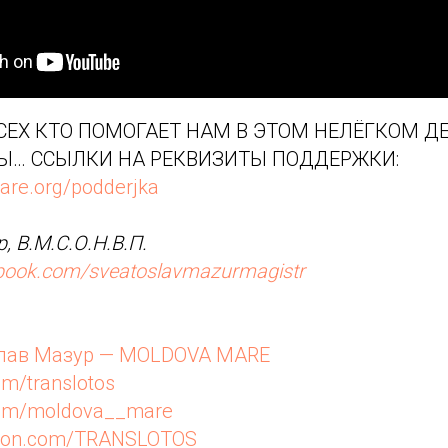
ЕХ КТО ПОМОГАЕТ НАМ В ЭТОМ НЕЛЁГКОМ ДЕ
Ы… ССЫЛКИ НА РЕКВИЗИТЫ ПОДДЕРЖКИ:
are.org/podderjka
, В.М.С.О.Н.В.П.
ebook.com/sveatoslavmazurmagistr
лав Мазур — MOLDOVA MARE
om/translotos
.com/moldova__mare
reon.com/TRANSLOTOS