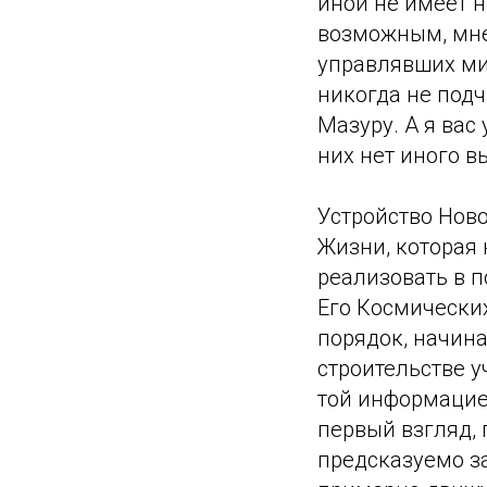
иной не имеет н
возможным, мне
управлявших мир
никогда не подч
Мазуру. А я вас
них нет иного в
Устройство Нов
Жизни, которая 
реализовать в п
Его Космически
порядок, начина
строительстве у
той информацией
первый взгляд, 
предсказуемо з