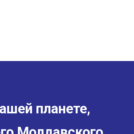
ашей планете,
го Молдавского