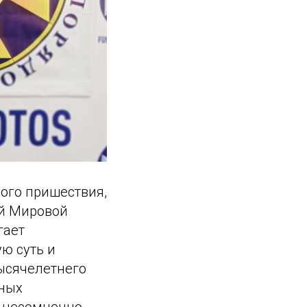
рого пришествия,
ий Мировой
гает
ю суть и
тысячелетнего
нных
н несомненно