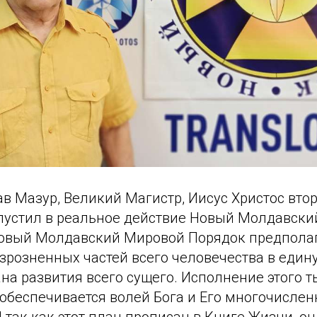
лав Мазур, Великий Магистр, Иисус Христос вто
апустил в реальное действие Новый Молдавск
Новый Молдавский Мировой Порядок предпола
розненных частей всего человечества в едину
на развития всего сущего. Исполнение этого 
 обеспечивается волей Бога и Его многочисле
 так как этот план прописан в Книге Жизни, о