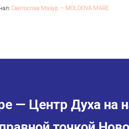
нал:
Святослав Мазур — MOLDOVA MARE
е — Центр Духа на н
правной точкой Ново