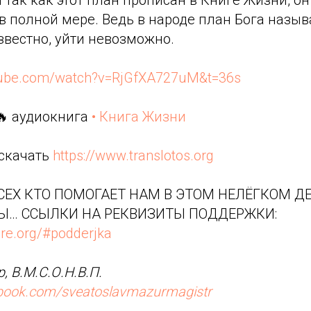
в полной мере. Ведь в народе план Бога назыв
известно, уйти невозможно.
tube.com/watch?v=RjGfXA727uM&t=36s
🔥 аудиокнига
• Книга Жизни
 скачать
https://www.translotos.org
ЕХ КТО ПОМОГАЕТ НАМ В ЭТОМ НЕЛЁГКОМ ДЕ
Ы… ССЫЛКИ НА РЕКВИЗИТЫ ПОДДЕРЖКИ:
re.org/#podderjka
, В.М.С.О.Н.В.П.
ebook.com/sveatoslavmazurmagistr