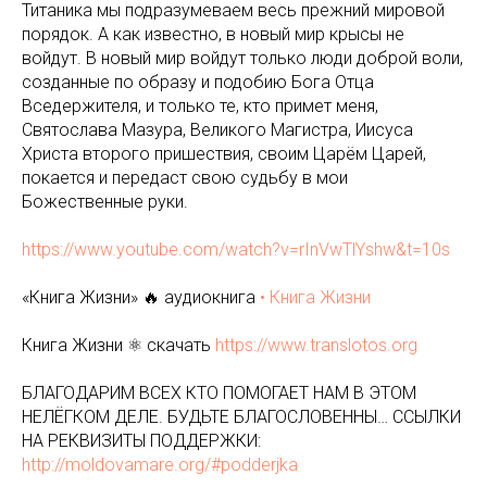
Титаника мы подразумеваем весь прежний мировой
порядок. А как известно, в новый мир крысы не
войдут. В новый мир войдут только люди доброй воли,
созданные по образу и подобию Бога Отца
Вседержителя, и только те, кто примет меня,
Святослава Мазура, Великого Магистра, Иисуса
Христа второго пришествия, своим Царём Царей,
покается и передаст свою судьбу в мои
Божественные руки.
https://www.youtube.com/watch?v=rInVwTlYshw&t=10s
«Книга Жизни» 🔥 аудиокнига
• Книга Жизни
Книга Жизни ⚛️ скачать
https://www.translotos.org
БЛАГОДАРИМ ВСЕХ КТО ПОМОГАЕТ НАМ В ЭТОМ
НЕЛЁГКОМ ДЕЛЕ. БУДЬТЕ БЛАГОСЛОВЕННЫ… ССЫЛКИ
НА РЕКВИЗИТЫ ПОДДЕРЖКИ:
http://moldovamare.org/#podderjka