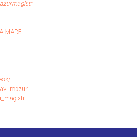
azurmagistr
VA MARE
eos/
slav_mazur
i_magistr