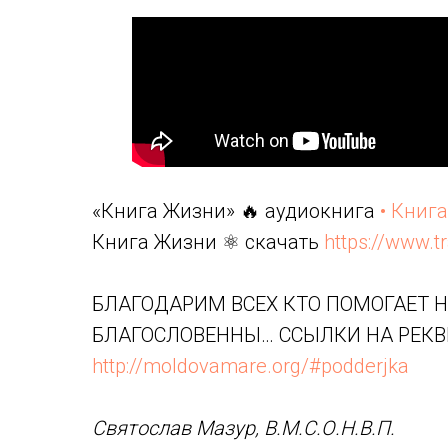
«Книга Жизни» 🔥 аудиокнига
• Книг
Книга Жизни ⚛️ скачать
https://www.t
БЛАГОДАРИМ ВСЕХ КТО ПОМОГАЕТ Н
БЛАГОСЛОВЕННЫ… ССЫЛКИ НА РЕК
http://moldovamare.org/#podderjka
Святослав Мазур, В.М.С.О.Н.В.П.