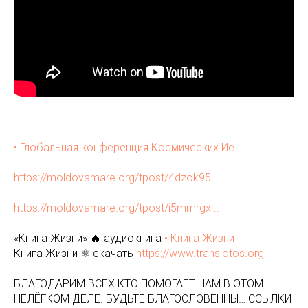
• Глобальная конференция Космических Ие...
https://moldovamare.org/tpost/4dzok95...
https://moldovamare.org/tpost/i5mmrgx...
«Книга Жизни» 🔥 аудиокнига
• Книга Жизни
Книга Жизни ⚛️ скачать
https://www.translotos.org
БЛАГОДАРИМ ВСЕХ КТО ПОМОГАЕТ НАМ В ЭТОМ
НЕЛЁГКОМ ДЕЛЕ. БУДЬТЕ БЛАГОСЛОВЕННЫ… ССЫЛКИ