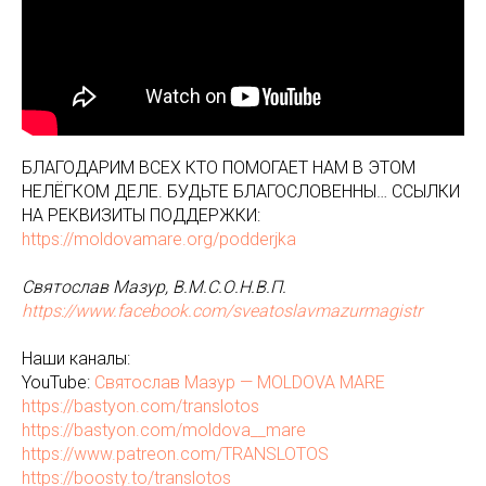
БЛАГОДАРИМ ВСЕХ КТО ПОМОГАЕТ НАМ В ЭТОМ
НЕЛЁГКОМ ДЕЛЕ. БУДЬТЕ БЛАГОСЛОВЕННЫ… ССЫЛКИ
НА РЕКВИЗИТЫ ПОДДЕРЖКИ:
https://moldovamare.org/podderjka
Святослав Мазур, В.М.С.О.Н.В.П.
https://www.facebook.com/sveatoslavmazurmagistr
Наши каналы:
YouTube:
Святослав Мазур — MOLDOVA MARE
https://bastyon.com/translotos
https://bastyon.com/moldova__mare
https://www.patreon.com/TRANSLOTOS
https://boosty.to/translotos