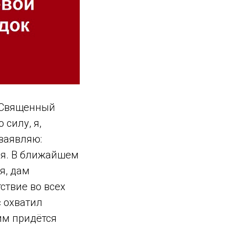
й Священный
силу, я,
 заявляю:
ся. В ближайшем
я, дам
ствие во всех
с охватил
им придётся