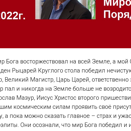
ир Бога восторжествовал на всей Земле, а мо
ен Рыцарей Круглого стола победил нечистую 
, Великий Магистр, Царь Царей, ответственно
р пал и никогда на Земле больше не возродит
ослав Мазур, Иисус Христос второго пришестви
шим космическим силам проявить своё присут
у, а пока можно сказать главное – страх и ужа
литы. Они осознали, что мир Бога победил и 