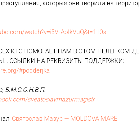
 преступления, которые они творили на террито
tube.com/watch?v=i5V-AoIkVuQ&t=110s
ЕХ КТО ПОМОГАЕТ НАМ В ЭТОМ НЕЛЁГКОМ ДЕ
Ы… ССЫЛКИ НА РЕКВИЗИТЫ ПОДДЕРЖКИ:
re.org/#podderjka
, В.М.С.О.Н.В.П.
ebook.com/sveatoslavmazurmagistr
нал:
Святослав Мазур — MOLDOVA MARE