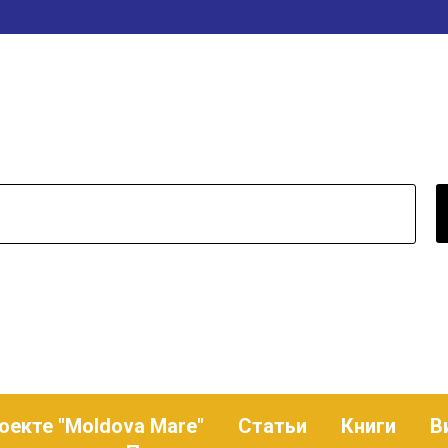
оекте "Moldova Mare"
Статьи
Книги
В