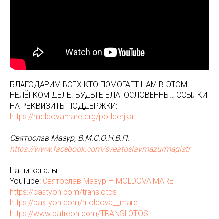
БЛАГОДАРИМ ВСЕХ КТО ПОМОГАЕТ НАМ В ЭТОМ
НЕЛЁГКОМ ДЕЛЕ. БУДЬТЕ БЛАГОСЛОВЕННЫ… ССЫЛКИ
НА РЕКВИЗИТЫ ПОДДЕРЖКИ:
https://moldovamare.org/podderjka
Святослав Мазур, В.М.С.О.Н.В.П.
https://www.facebook.com/sveatoslavmazurmagistr
Наши каналы:
YouTube:
Святослав Мазур — MOLDOVA MARE
https://bastyon.com/translotos
https://bastyon.com/moldova__mare
https://www.patreon.com/TRANSLOTOS