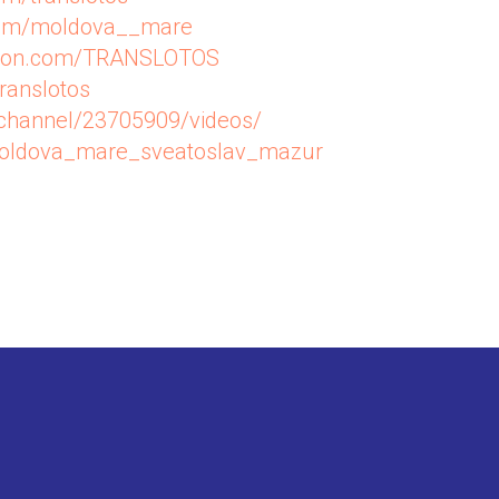
.com/moldova__mare
reon.com/TRANSLOTOS
translotos
u/channel/23705909/videos/
/moldova_mare_sveatoslav_mazur