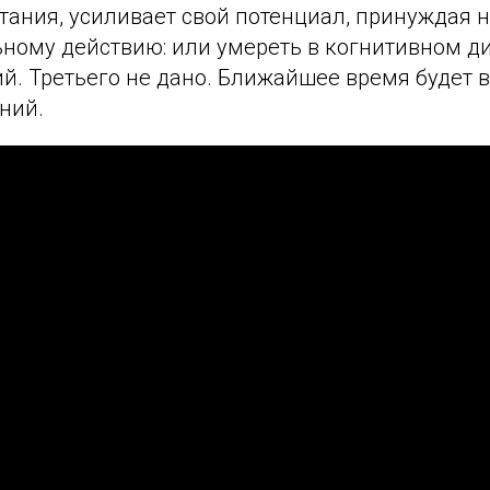
тания, усиливает свой потенциал, принуждая 
ьному действию: или умереть в когнитивном ди
ий. Третьего не дано. Ближайшее время будет
ний.