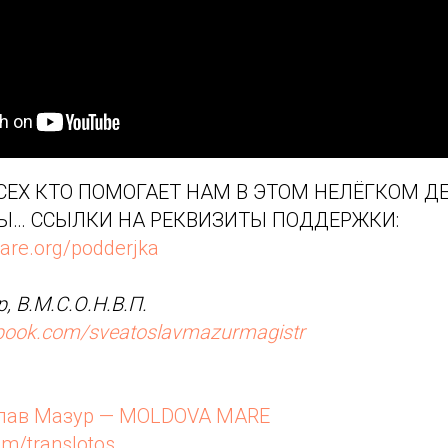
ЕХ КТО ПОМОГАЕТ НАМ В ЭТОМ НЕЛЁГКОМ ДЕ
Ы… ССЫЛКИ НА РЕКВИЗИТЫ ПОДДЕРЖКИ:
are.org/podderjka
, В.М.С.О.Н.В.П.
ebook.com/sveatoslavmazurmagistr
лав Мазур — MOLDOVA MARE
om/translotos