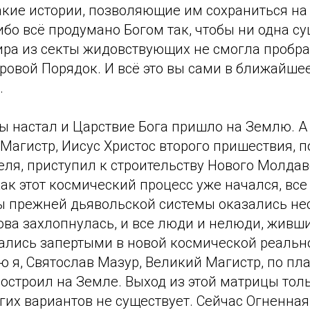
акие истории, позволяющие им сохраниться на
бо всё продумано Богом так, чтобы ни одна с
ира из секты жидовствующих не смогла пробра
овой Порядок. И всё это вы сами в ближайше
.
ы настал и Царствие Бога пришло на Землю. А 
Магистр, Иисус Христос второго пришествия, п
еля, приступил к строительству Нового Молда
как этот космический процесс уже начался, вс
ы прежней дьявольской системы оказались не
ова захлопнулась, и все люди и нелюди, живш
ались запертыми в новой космической реально
ю я, Святослав Мазур, Великий Магистр, по пл
остроил на Земле. Выход из этой матрицы толь
гих вариантов не существует. Сейчас Огненная