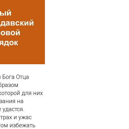
 Бога Отца
образом
которой для них
азания на
 удастся.
трах и ужас
этом избежать