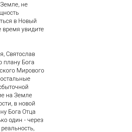
 Земле, не
ущность
ться в Новый
е время увидите
я, Святослав
о плану Бога
вского Мирового
е остальные
сбыточной
ие на Земле
сти, в новой
ану Бога Отца
ко один - через
 реальность,