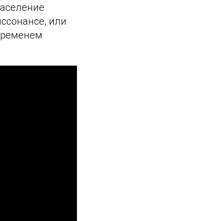
население
ссонансе, или
 временем