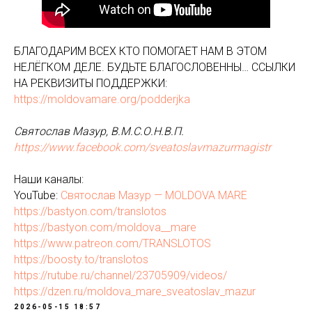
БЛАГОДАРИМ ВСЕХ КТО ПОМОГАЕТ НАМ В ЭТОМ
НЕЛЁГКОМ ДЕЛЕ. БУДЬТЕ БЛАГОСЛОВЕННЫ… ССЫЛКИ
НА РЕКВИЗИТЫ ПОДДЕРЖКИ:
https://moldovamare.org/podderjka
Святослав Мазур, В.М.С.О.Н.В.П.
https://www.facebook.com/sveatoslavmazurmagistr
Наши каналы:
YouTube:
Святослав Мазур — MOLDOVA MARE
https://bastyon.com/translotos
https://bastyon.com/moldova__mare
https://www.patreon.com/TRANSLOTOS
https://boosty.to/translotos
https://rutube.ru/channel/23705909/videos/
https://dzen.ru/moldova_mare_sveatoslav_mazur
2026-05-15 18:57