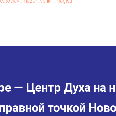
veatoslav_mazur_velikii_magistr
е — Центр Духа на н
правной точкой Ново