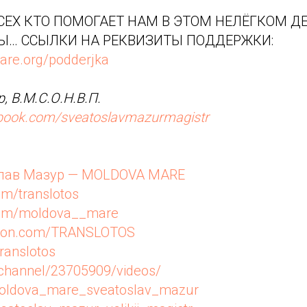
ЕХ КТО ПОМОГАЕТ НАМ В ЭТОМ НЕЛЁГКОМ ДЕ
Ы… ССЫЛКИ НА РЕКВИЗИТЫ ПОДДЕРЖКИ:
are.org/podderjka
, В.М.С.О.Н.В.П.
ebook.com/sveatoslavmazurmagistr
лав Мазур — MOLDOVA MARE
om/translotos
.com/moldova__mare
reon.com/TRANSLOTOS
translotos
u/channel/23705909/videos/
/moldova_mare_sveatoslav_mazur