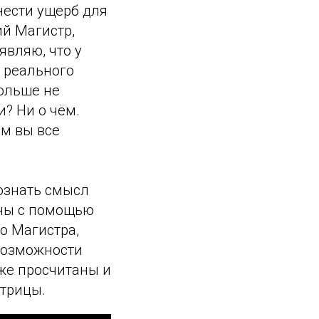
анести ущерб для
ий Магистр,
являю, что у
т реального
больше не
и? Ни о чём.
ом вы все
сознать смысл
ины с помощью
о Магистра,
 возможности
уже просчитаны и
атрицы.