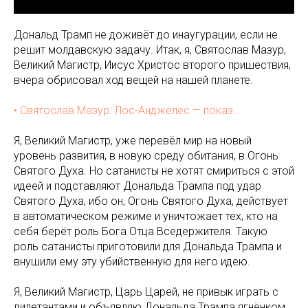
Дональд Трамп не доживёт до инаугурации, если не
решит молдавскую задачу. Итак, я, Святослав Мазур,
Великий Магистр, Иисус Христос второго пришествия,
вчера обрисовал ход вещей на нашей планете.
• Святослав Мазур: Лос-Анджелес — показ...
Я, Великий Магистр, уже перевёл мир на новый
уровень развития, в новую среду обитания, в Огонь
Святого Духа. Но сатанисты не хотят смириться с этой
идеей и подставляют Дональда Трампа под удар
Святого Духа, ибо он, Огонь Святого Духа, действует
в автоматическом режиме и уничтожает тех, кто на
себя берёт роль Бога Отца Вседержителя. Такую
роль сатанисты приготовили для Дональда Трампа и
внушили ему эту убийственную для него идею.
Я, Великий Магистр, Царь Царей, не привык играть с
дилетантами и объявляю Дональда Трампа ягнёнком,