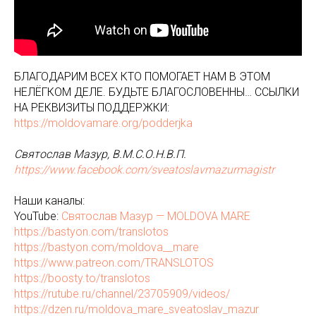
БЛАГОДАРИМ ВСЕХ КТО ПОМОГАЕТ НАМ В ЭТОМ
НЕЛЁГКОМ ДЕЛЕ. БУДЬТЕ БЛАГОСЛОВЕННЫ… ССЫЛКИ
НА РЕКВИЗИТЫ ПОДДЕРЖКИ:
https://moldovamare.org/podderjka
Святослав Мазур, В.М.С.О.Н.В.П.
https://www.facebook.com/sveatoslavmazurmagistr
Наши каналы:
YouTube:
Святослав Мазур — MOLDOVA MARE
https://bastyon.com/translotos
https://bastyon.com/moldova__mare
https://www.patreon.com/TRANSLOTOS
https://boosty.to/translotos
https://rutube.ru/channel/23705909/videos/
https://dzen.ru/moldova_mare_sveatoslav_mazur