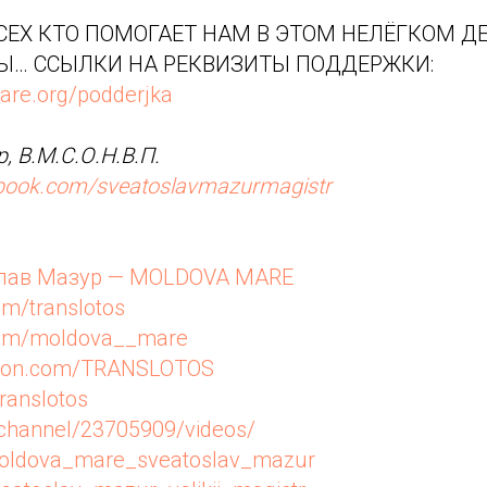
ЕХ КТО ПОМОГАЕТ НАМ В ЭТОМ НЕЛЁГКОМ ДЕ
Ы… ССЫЛКИ НА РЕКВИЗИТЫ ПОДДЕРЖКИ:
are.org/podderjka
, В.М.С.О.Н.В.П.
ebook.com/sveatoslavmazurmagistr
лав Мазур — MOLDOVA MARE
om/translotos
.com/moldova__mare
reon.com/TRANSLOTOS
translotos
u/channel/23705909/videos/
/moldova_mare_sveatoslav_mazur