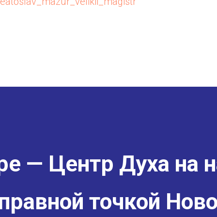
veatoslav_mazur_velikii_magistr
е — Центр Духа на н
правной точкой Ново