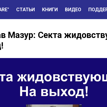
ARE"
СТАТЬИ
КНИГИ
ВИДЕО
ПОДДЕ
ав Мазур: Секта жидовст
!