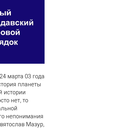
24 марта 03 года
стория планеты
й истории
то нет, то
альной
ого непонимания
вятослав Мазур,