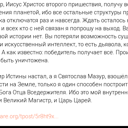
, Иисус Христос второго пришествия, получу 
ения планетой, ибо все остальные структуры 
а отключатся раз и навсегда. Ждать осталось 
 всех кто с ней связан я попрошу на выход. В
вой истории нет. Вы потеряли возможность сущ
и искусственный интеллект, то есть дьявола, 
 А как известно: победитель получает всё. Пр
 быть уничтожена.
ир Истины настал, а я Святослав Мазур, взошёл
ти на Земле, только я один способен построи
Бога Отца Вседержителя. Ибо это мой внутренн
и Великий Магистр, и Царь Царей.
re.org/tpost/5r8ht9x...