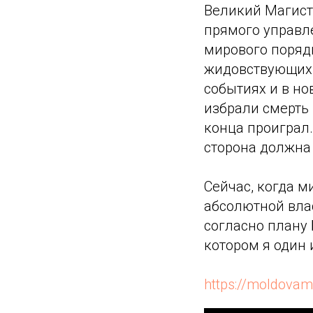
Великий Магистр
прямого управл
мирового порядк
жидовствующих и
событиях и в но
избрали смерть 
конца проиграл.
сторона должна
Сейчас, когда м
абсолютной влас
согласно плану 
котором я один 
https://moldovama