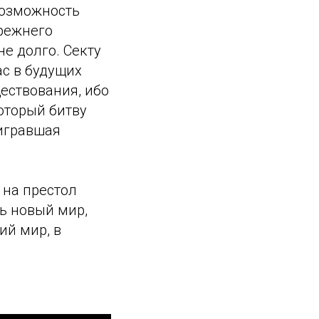
возможность
прежнего
не долго. Секту
ас в будущих
ествования, ибо
который битву
оигравшая
 на престол
ть новый мир,
ий мир, в