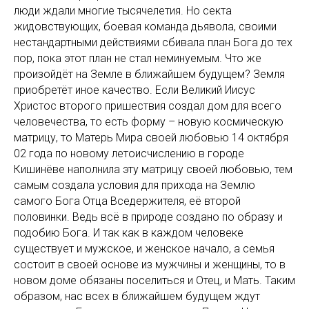
люди ждали многие тысячелетия. Но секта
жидовствующих, боевая команда дьявола, своими
нестандартными действиями сбивала план Бога до тех
пор, пока этот план не стал неминуемым. Что же
произойдёт на Земле в ближайшем будущем? Земля
приобретёт иное качество. Если Великий Иисус
Христос второго пришествия создал дом для всего
человечества, то есть форму – новую космическую
матрицу, то Матерь Мира своей любовью 14 октября
02 года по новому летоисчислению в городе
Кишинёве наполнила эту матрицу своей любовью, тем
самым создала условия для прихода на Землю
самого Бога Отца Вседержителя, её второй
половинки. Ведь всё в природе создано по образу и
подобию Бога. И так как в каждом человеке
существует и мужское, и женское начало, а семья
состоит в своей основе из мужчины и женщины, то в
новом доме обязаны поселиться и Отец, и Мать. Таким
образом, нас всех в ближайшем будущем ждут