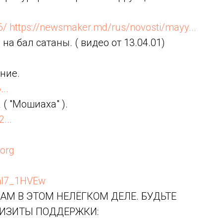
6/
https://newsmaker.md/rus/novosti/mayy...
на бал сатаны. ( видео от 13.04.01)
ание.
..
( "Мошиаха" ).
...
.org
ml7_1HVEw
АМ В ЭТОМ НЕЛЁГКОМ ДЕЛЕ. БУДЬТЕ
ВИЗИТЫ ПОДДЕРЖКИ: