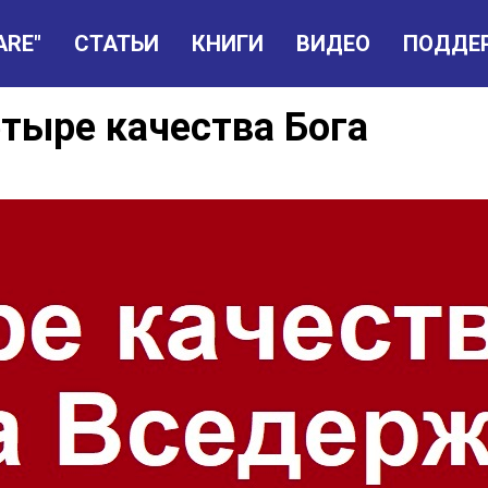
ARE"
СТАТЬИ
КНИГИ
ВИДЕО
ПОДДЕ
етыре качества Бога