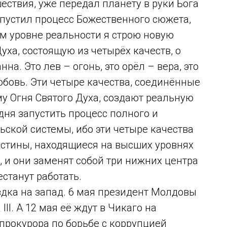
ествия, уже передал планету в руки Бога
запустил процесс Божественного сюжета,
том уровне реальности я строю новую
уха, состоящую из четырёх качеств, о
на. Это лев – огонь, это орёл – вера, это
любовь. Эти четыре качества, соединённые
у Огня Святого Духа, создают реальную
дня запустить процесс полного и
ской системы, ибо эти четыре качества
истины, находящиеся на высших уровнях
, и они заменят собой три нижних центра
станут работать.
здка на запад. 6 мая президент Молдовы
II. А 12 мая её ждут в Чикаго на
прокурора по борьбе с коррупцией