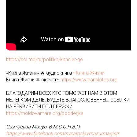
https://noi.md/ru/politika/kancler-ge...
«Книга Жизни» 🔥 аудиокнига
• Книга Жизни
Книга Жизни ⚛️ скачать
https://www.translotos.org
БЛАГОДАРИМ ВСЕХ КТО ПОМОГАЕТ НАМ В ЭТОМ
НЕЛЁГКОМ ДЕЛЕ. БУДЬТЕ БЛАГОСЛОВЕННЫ… ССЫЛКИ
НА РЕКВИЗИТЫ ПОДДЕРЖКИ:
https://moldovamare.org/podderjka
Святослав Мазур, В.М.С.О.Н.В.П.
https://www.facebook.com/sveatoslavmazurmagistr