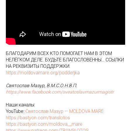
БЛАГОДАРИМ ВСЕХ КТО ПОМОГАЕТ НАМ В ЭТОМ
НЕЛЁГКОМ ДЕЛЕ. БУДЬТЕ БЛАГОСЛОВЕННЫ… ССЫЛКИ
НА РЕКВИЗИТЫ ПОДДЕРЖКИ:
https://moldovamare.org/podderjka
Святослав Мазур, В.М.С.О.Н.В.П.
https://www.facebook.com/sveatoslavmazurmagistr
Наши каналы:
YouTube:
Святослав Мазур — MOLDOVA MARE
https://bastyon.com/translotos
https://bastyon.com/moldova__mare
https://www.patreon.com/TRANSLOTOS