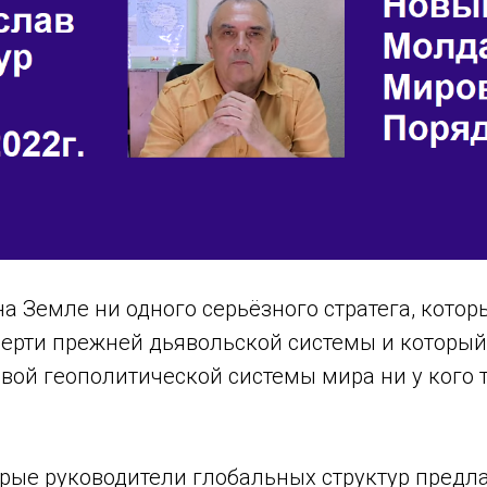
на Земле ни одного серьёзного стратега, котор
мерти прежней дьявольской системы и который
овой геополитической системы мира ни у кого 
орые руководители глобальных структур предл