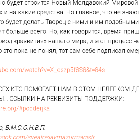
нно будет строится Новый Молдавский Мировой
 и на какие средства. Но главное, что не зна
что будет делать Творец с ними и им подобными,
ит больше всего. Но, как говорится, время приш
иод «развития» нашего мира, и этот процесс 
о это пока не понял, тот сам себе подписал см
tube.com/watch?v=X_eszp5f8S8&t=84s
ЕХ КТО ПОМОГАЕТ НАМ В ЭТОМ НЕЛЁГКОМ ДЕ
Ы… ССЫЛКИ НА РЕКВИЗИТЫ ПОДДЕРЖКИ:
re.org/#podderjka
, В.М.С.О.Н.В.П.
ebook.com/sveatoslavmazurmagistr