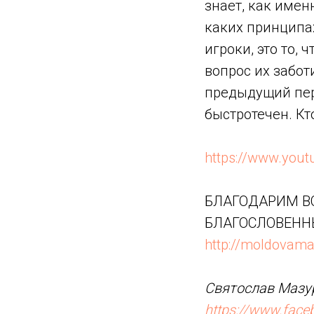
знает, как име
каких принципах
игроки, это то, 
вопрос их забот
предыдущий пер
быстротечен. Кт
https://www.you
БЛАГОДАРИМ ВС
БЛАГОСЛОВЕНН
http://moldovama
Святослав Мазур
https://www.fac