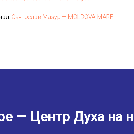
нал:
Святослав Мазур — MOLDOVA MARE
е — Центр Духа на н