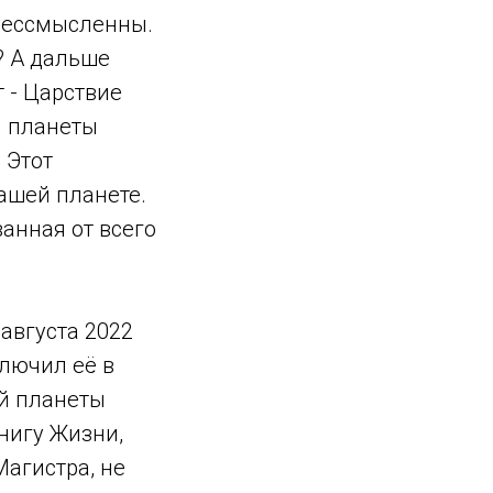
 бессмысленны.
? А дальше
т - Царствие
й планеты
 Этот
ашей планете.
анная от всего
 августа 2022
ключил её в
ей планеты
Книгу Жизни,
Магистра, не