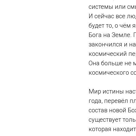
системы или см
И сейчас все л
будет то, о чём
Бога на Земле.
закончился и на
космический пе
Она больше не м
космического с
Мир истины наст
года, перевёл п
состав новой Б
существует толь
которая находит