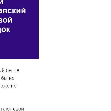
ый бы не
 бы не
тоже не
агают свои