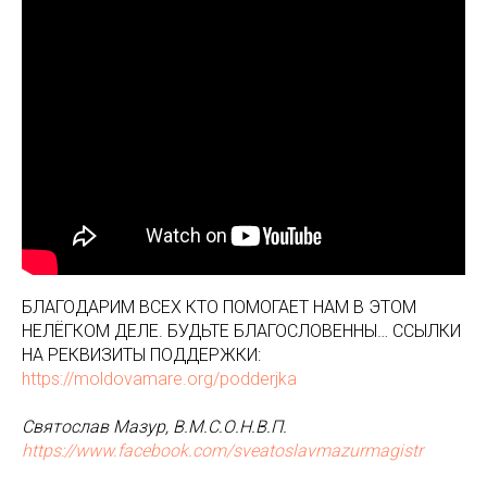
БЛАГОДАРИМ ВСЕХ КТО ПОМОГАЕТ НАМ В ЭТОМ
НЕЛЁГКОМ ДЕЛЕ. БУДЬТЕ БЛАГОСЛОВЕННЫ… ССЫЛКИ
НА РЕКВИЗИТЫ ПОДДЕРЖКИ:
https://moldovamare.org/podderjka
Святослав Мазур, В.М.С.О.Н.В.П.
https://www.facebook.com/sveatoslavmazurmagistr