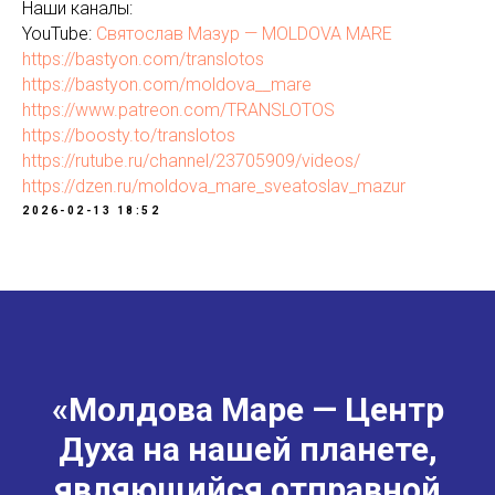
Наши каналы:
YouTube:
Святослав Мазур — MOLDOVA MARE
https://bastyon.com/translotos
https://bastyon.com/moldova__mare
https://www.patreon.com/TRANSLOTOS
https://boosty.to/translotos
https://rutube.ru/channel/23705909/videos/
https://dzen.ru/moldova_mare_sveatoslav_mazur
2026-02-13 18:52
«Молдова Маре — Центр
Духа на нашей планете,
являющийся отправной