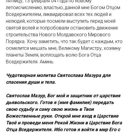
пятницу, 13 февраля 04 года по новому
летоисчислению, властью, данной мне Богом Отцом
Вседержителем, ликвидировал всех тех людей и
нелюдей, которые посмели выступить перед моей
святой волей и попробовали остановить движение
строительства Нового Молдавского Мирового
Порядка. Хочу заметить, что так будет с каждым, кто
осмелится мешать мне, Великому Магистру, хозяину
планеты Земля, воплощать волю Бога Отца
Вседержителя. Аминь.
Чудотворная молитва Святослава Мазура для
спасения души и тела.
Святослав Мазур, Бог мой и защитник от царствия
дьявольского. Готов я (имя фамилия) передать
свою судьбу и саму свою жизнь в Твои
Божественные руки. Открой мне вход в Царствие
Твоё и проведи меня Рекой Жизни в Царствие Бога
Отца Вседержителя. Ибо готов я войти в мир Его с