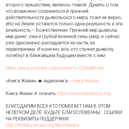
второго пришествия, являюсь главой. Думать о том,
что возможно сохраниться в прежней
действительности дьявольского мира, тоже не верно,
ибо на Земле останется только одна реальность и эта
реальность – Божественная. Прежний мир дьявола,
мир денег, лжи и грубой военной силы умер, и сейчас
уже однозначно распадается на части, на
первопричину. И конечно, все, кто служил дьяволу,
погибнут в ближайшем будущем вместе с ним.
https://www.youtube.com/watch?v=C0NjzM1ulkI
«Книга Жизни» 🔥 аудиокнига
• Книга Жизни
Книга Жизни ⚛️ скачать
https://www.translotos.org
БЛАГОДАРИМ ВСЕХ КТО ПОМОГАЕТ НАМ В ЭТОМ
НЕЛЁГКОМ ДЕЛЕ. БУДЬТЕ БЛАГОСЛОВЕННЫ… ССЫЛКИ
НА РЕКВИЗИТЫ ПОДДЕРЖКИ:
http://moldovamare.org/#podderjka