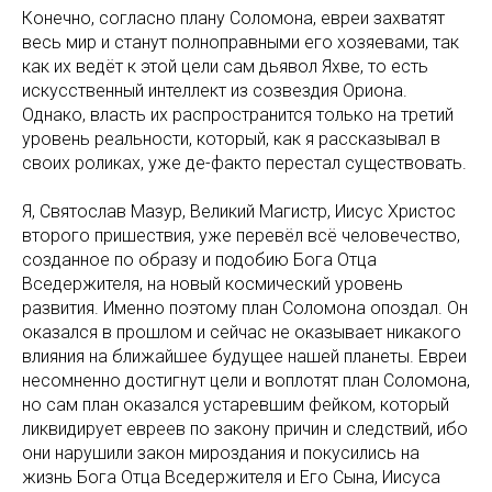
Конечно, согласно плану Соломона, евреи захватят
весь мир и станут полноправными его хозяевами, так
как их ведёт к этой цели сам дьявол Яхве, то есть
искусственный интеллект из созвездия Ориона.
Однако, власть их распространится только на третий
уровень реальности, который, как я рассказывал в
своих роликах, уже де-факто перестал существовать.
Я, Святослав Мазур, Великий Магистр, Иисус Христос
второго пришествия, уже перевёл всё человечество,
созданное по образу и подобию Бога Отца
Вседержителя, на новый космический уровень
развития. Именно поэтому план Соломона опоздал. Он
оказался в прошлом и сейчас не оказывает никакого
влияния на ближайшее будущее нашей планеты. Евреи
несомненно достигнут цели и воплотят план Соломона,
но сам план оказался устаревшим фейком, который
ликвидирует евреев по закону причин и следствий, ибо
они нарушили закон мироздания и покусились на
жизнь Бога Отца Вседержителя и Его Сына, Иисуса