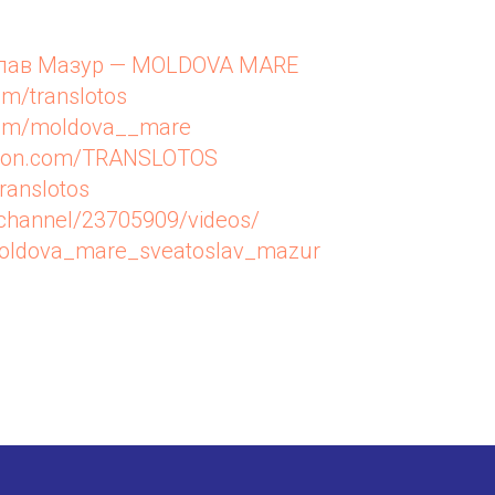
лав Мазур — MOLDOVA MARE
om/translotos
.com/moldova__mare
reon.com/TRANSLOTOS
translotos
u/channel/23705909/videos/
/moldova_mare_sveatoslav_mazur