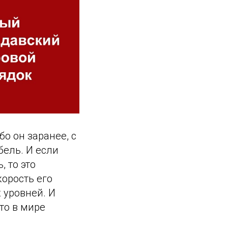
бо он заранее, с
бель. И если
, то это
корость его
 уровней. И
то в мире