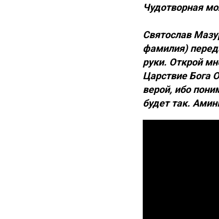
Чудотворная мол
Святослав Мазур
фамилия) перед
руки. Открой мн
Царствие Бога О
верой, ибо пони
будет так. Амин