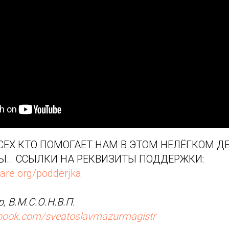
ЕХ КТО ПОМОГАЕТ НАМ В ЭТОМ НЕЛЁГКОМ ДЕ
Ы… ССЫЛКИ НА РЕКВИЗИТЫ ПОДДЕРЖКИ:
are.org/podderjka
, В.М.С.О.Н.В.П.
ebook.com/sveatoslavmazurmagistr