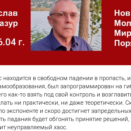
с находится в свободном падении в пропасть, и
самообразования, был запрограммирован на ги
го как-то взять под свой контроль и возглавить
ать ни практически, ни даже теоретически. С
по экспоненте и скоро достигнет запредельных
сть падания будет обгонять принятие решений, 
ит неуправляемый хаос.