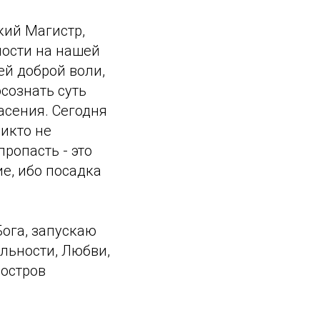
икий Магистр,
ности на нашей
ей доброй воли,
сознать суть
асения. Сегодня
никто не
пропасть - это
е, ибо посадка
Бога, запускаю
льности, Любви,
 остров