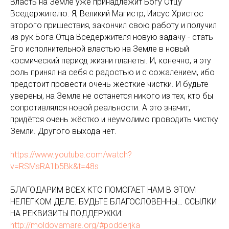
Власть на Земле уже принадлежит Богу Отцу
Вседержителю. Я, Великий Магистр, Иисус Христос
второго пришествия, закончил свою работу и получил
из рук Бога Отца Вседержителя новую задачу - стать
Его исполнительной властью на Земле в новый
космический период жизни планеты. И, конечно, я эту
роль принял на себя с радостью и с сожалением, ибо
предстоит провести очень жёсткие чистки. И будьте
уверены, на Земле не останется никого из тех, кто бы
сопротивлялся новой реальности. А это значит,
придётся очень жёстко и неумолимо проводить чистку
Земли. Другого выхода нет.
https://www.youtube.com/watch?
v=RSMsRA1b5Bk&t=48s
БЛАГОДАРИМ ВСЕХ КТО ПОМОГАЕТ НАМ В ЭТОМ
НЕЛЁГКОМ ДЕЛЕ. БУДЬТЕ БЛАГОСЛОВЕННЫ… ССЫЛКИ
НА РЕКВИЗИТЫ ПОДДЕРЖКИ:
http://moldovamare.org/#podderjka