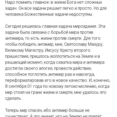
Надо помнить главное: в жизни Бога нет сложных
задач. Он все задачи решает легко и просто. Но для
человека Божественные задачи недоступны.
Сегодня решилась главная задача мироздания. Эта
задача была связана с борьбой мира против
антимира, то есть жизни против смерти. Для того
чтобы победить антимир, мне, Святославу Мазуру,
Великому Магистру, Иисусу Христу второго
пришествия, пришлось воплотиться на Земле и в
решающий момент, когда схватка мира и антимира
достигла своего апогея, провести действие,
способное поглотить антимир раз и навсегда,
переформатировав его в новое качество. И, конечно,
8 сентября 01 года по новому летоисчислению, когда
мир стоял на грани жизни и смерти, мне удалось это
сделать.
Теперь мир спасён, ибо антимир больше не
существует. А это значит, что на Землю не придёт