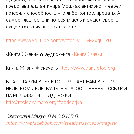
представитель антимира Мошиах-антихрист и евреи
потеряли способность что-либо контролировать. А
самое главное, они потеряли цель и смысл своего
существования на этой планете.
https://www.youtube.com/watch?v=IBvFXxq0DxU
«Книга Жизни» 🔥 аудиокнига
• Книга Жизни
Книга Жизни ⚛️ скачать
https://www.translotos.org
БЛАГОДАРИМ ВСЕХ КТО ПОМОГАЕТ НАМ В ЭТОМ
НЕЛЁГКОМ ДЕЛЕ. БУДЬТЕ БЛАГОСЛОВЕННЫ… ССЫЛКИ
НА РЕКВИЗИТЫ ПОДДЕРЖКИ:
http://moldovamare.org/#podderjka
Святослав Мазур, В.М.С.О.Н.В.П.
https://www.facebook.com/sveatoslavmazurmagistr