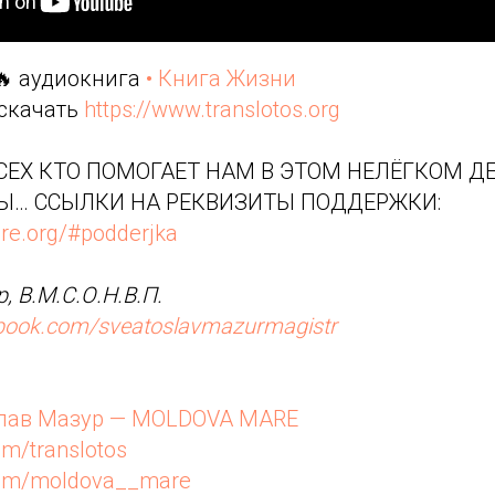
🔥 аудиокнига
• Книга Жизни
 скачать
https://www.translotos.org
ЕХ КТО ПОМОГАЕТ НАМ В ЭТОМ НЕЛЁГКОМ ДЕ
Ы… ССЫЛКИ НА РЕКВИЗИТЫ ПОДДЕРЖКИ:
re.org/#podderjka
, В.М.С.О.Н.В.П.
ebook.com/sveatoslavmazurmagistr
лав Мазур — MOLDOVA MARE
om/translotos
.com/moldova__mare