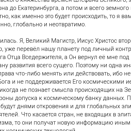
на до Екатеринбурга, а потом и всего земного
тно, как именно это будет происходить, то я ва
нно, глобально и неотвратимо.
илась. Я, Великий Магистр, Иисус Христос вто
р, уже перевёл нашу планету под личный контр
га Отца Вседержителя, а Он вернул её мне под 
ану развития всего сущего. Поэтому ни одна ин
права что-либо менять или действовать, ибо н
Бога и не поддерживается Его космическими и
никогда не познает смысла происходящих на З
ороны допуска к космическому банку данных. 
удут днями откровения и для глобальных элит
телей. Что касается стран, не входящих в эли
изма, то они получат новую информацию иным 
х космических технологий.