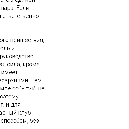
 шара. Если
м ответственно
рого пришествия,
оль и
руководство,
ая сила, кроме
е имеет
ерархиями. Тем
емле событий, не
Поэтому
, и для
тарный клуб
способом, без