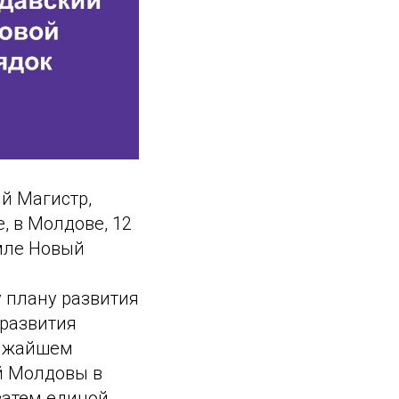
ий Магистр,
, в Молдове, 12
емле Новый
 плану развития
 развития
лижайшем
й Молдовы в
затем единой