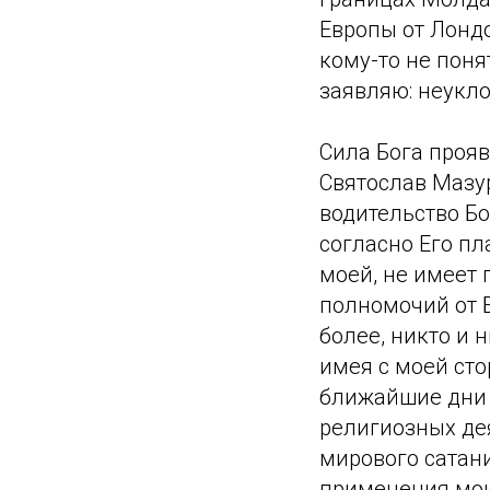
Европы от Лондо
кому-то не поня
заявляю: неукло
Сила Бога прояв
Святослав Мазу
водительство Бо
согласно Его пл
моей, не имеет 
полномочий от 
более, никто и 
имея с моей ст
ближайшие дни б
религиозных дея
мирового сатан
применения мои