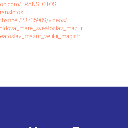
reon.com/TRANSLOTOS
translotos
u/channel/23705909/videos/
/moldova_mare_sveatoslav_mazur
veatoslav_mazur_velikii_magistr