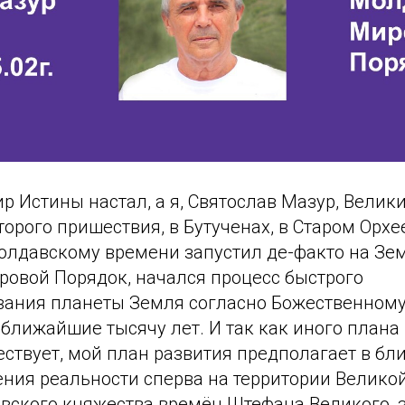
ир Истины настал, а я, Святослав Мазур, Велик
торого пришествия, в Бутученах, в Старом Орхее
 молдавскому времени запустил де-факто на З
овой Порядок, начался процесс быстрого
ания планеты Земля согласно Божественному
 ближайшие тысячу лет. И так как иного плана
ествует, мой план развития предполагает в б
ния реальности сперва на территории Велико
вского княжества времён Штефана Великого, 