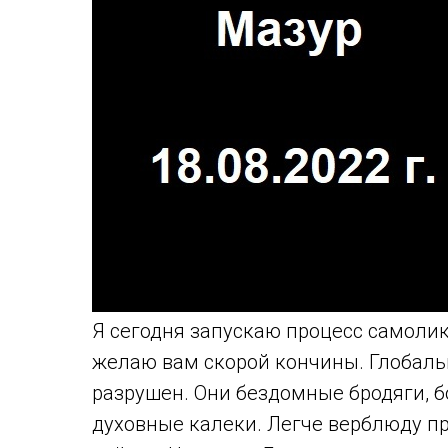
Я сегодня запускаю процесс самоли
желаю вам скорой кончины. Глобальн
разрушен. Они бездомные бродяги, б
духовные калеки. Легче верблюду пр