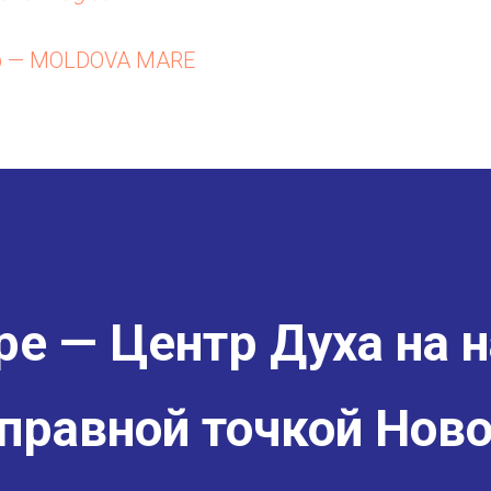
р — MOLDOVA MARE
е — Центр Духа на н
правной точкой Ново