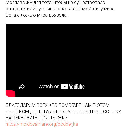
Молдавским для того, чтобы не существовало
разночтений и путаницы, связывающих Истину мира
Бога с ложью мира дьявола.
БЛАГОДАРИМ ВСЕХ КТО ПОМОГАЕТ НАМ В ЭТОМ
НЕЛЁГКОМ ДЕЛЕ. БУДЬТЕ БЛАГОСЛОВЕННЫ… ССЫЛКИ
НА РЕКВИЗИТЫ ПОДДЕРЖКИ:
https://moldovamare.org/podderjka