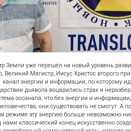
ир Земли уже перешёл на новый уровень развит
, Великий Магистр, Иисус Христос второго пр
1 канал энергии и информации, по которому идё
 царствии дьявола воцарились страх и неразбер
тема осознала, что без энергии и информации
еловечества, они существовать не смогут. А п
м режиме эту энергию больше невозможно н
д нами классический конец искусственно созд
 своеобразной компьютерной игры, которая ос