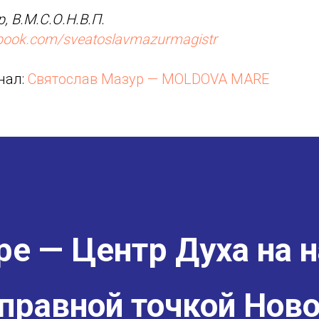
, В.М.С.О.Н.В.П.
ebook.com/sveatoslavmazurmagistr
нал:
Святослав Мазур — MOLDOVA MARE
е — Центр Духа на н
правной точкой Ново