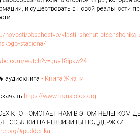
рмации, и существовать в новой реальности п
сти.
ru/novosti/obschestvo/vlasti-ishchut-otsenshchika-
nskogo-stadiona/
tube.com/watch?v=guy18ipkw24
🔥 аудиокнига
• Книга Жизни
 скачать
https://www.translotos.org
ЕХ КТО ПОМОГАЕТ НАМ В ЭТОМ НЕЛЁГКОМ ДЕ
Ы… ССЫЛКИ НА РЕКВИЗИТЫ ПОДДЕРЖКИ:
re.org/#podderjka