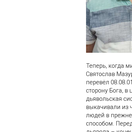
Теперь, когда м
Святослав Мазур
перевёл 08.08.0
сторону Бога, в
дьявольская сис
выкачивали из ч
людей в прежне
способом. Пере
дьявола – конец