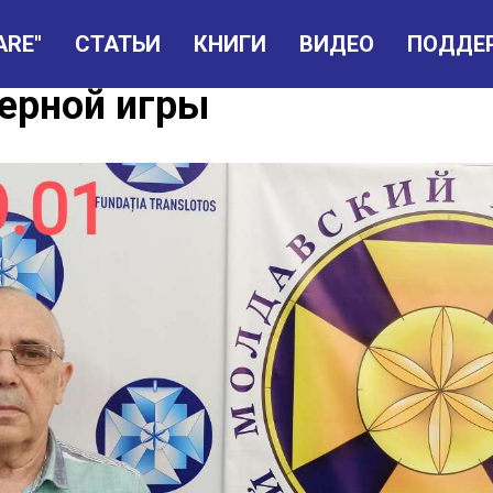
ARE"
СТАТЬИ
КНИГИ
ВИДЕО
ПОДДЕ
в Мазур: Конец глобальн
ерной игры