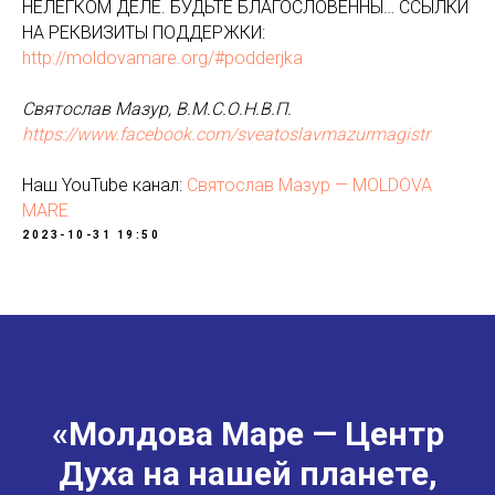
НЕЛЁГКОМ ДЕЛЕ. БУДЬТЕ БЛАГОСЛОВЕННЫ… ССЫЛКИ
НА РЕКВИЗИТЫ ПОДДЕРЖКИ:
http://moldovamare.org/#podderjka
Святослав Мазур, В.М.С.О.Н.В.П.
https://www.facebook.com/sveatoslavmazurmagistr
Наш YouTube канал:
Святослав Мазур — MOLDOVA
MARE
2023-10-31 19:50
«Молдова Маре — Центр
Духа на нашей планете,