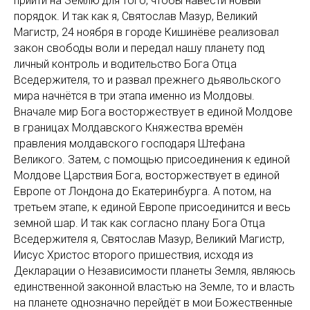
прийти на Землю для того, чтобы навести новый
порядок. И так как я, Святослав Мазур, Великий
Магистр, 24 ноября в городе Кишинёве реализовал
закон свободы воли и передал нашу планету под
личный контроль и водительство Бога Отца
Вседержителя, то и развал прежнего дьявольского
мира начнётся в три этапа именно из Молдовы.
Вначале мир Бога восторжествует в единой Молдове
в границах Молдавского Княжества времён
правления молдавского господаря Штефана
Великого. Затем, с помощью присоединения к единой
Молдове Царствия Бога, восторжествует в единой
Европе от Лондона до Екатеринбурга. А потом, на
третьем этапе, к единой Европе присоединится и весь
земной шар. И так как согласно плану Бога Отца
Вседержителя я, Святослав Мазур, Великий Магистр,
Иисус Христос второго пришествия, исходя из
Декларации о Независимости планеты Земля, являюсь
единственной законной властью на Земле, то и власть
на планете однозначно перейдёт в мои Божественные