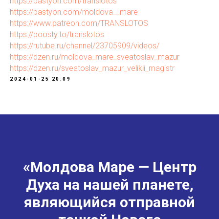
https://bastyon.com/translotos
https://bastyon.com/moldova__mare
https://www.patreon.com/TRANSLOTOS
https://boosty.to/translotos
https://rutube.ru/channel/23705909/videos/
https://dzen.ru/moldova_mare_sveatoslav_mazur
https://dzen.ru/sveatoslav_mazur_velikii_magistr
2024-01-25 20:09
«Молдова Маре — Центр
Духа на нашей планете,
являющийся отправной