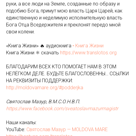
руки, а все люди на Земле, созданные по образу и
подобию Бога, примут мою власть Царя Царей, как
единственную и неделимую исполнительную власть
Бога Отца Вседержителя и преклонят передо мной
свои колени.
«Книга Жизни» 🔥 аудиокнига
• Книга Жизни
Книга Жизни ⚛️ скачать
https://www.translotos.org
БЛАГОДАРИМ ВСЕХ КТО ПОМОГАЕТ НАМ В ЭТОМ
НЕЛЁГКОМ ДЕЛЕ. БУДЬТЕ БЛАГОСЛОВЕННЫ… ССЫЛКИ
НА РЕКВИЗИТЫ ПОДДЕРЖКИ:
http://moldovamare.org/#podderjka
Святослав Мазур, В.М.С.О.Н.В.П.
https://www.facebook.com/sveatoslavmazurmagistr
Наши каналы:
YouTube:
Святослав Мазур — MOLDOVA MARE