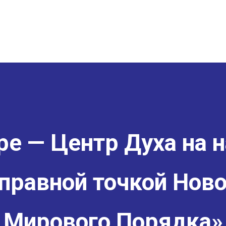
е — Центр Духа на н
правной точкой Ново
Мирового Порядка»