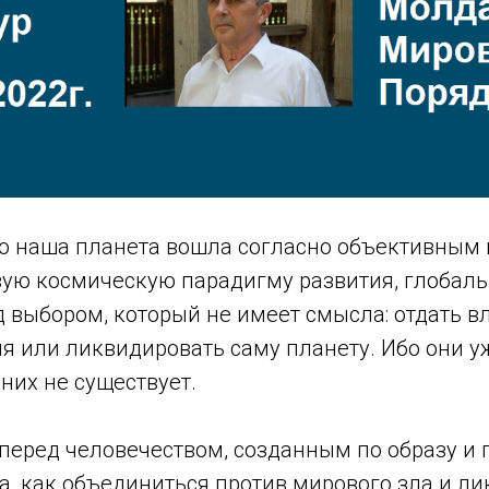
 что наша планета вошла согласно объективны
вую космическую парадигму развития, глобал
 выбором, который не имеет смысла: отдать в
я или ликвидировать саму планету. Ибо они уж
 них не существует.
перед человечеством, созданным по образу и 
а, как объединиться против мирового зла и ли