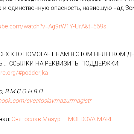
ю и единственную опасность, нависшую над Зе
tube.com/watch?v=Ag9rW1Y-UrA&t=569s
ЕХ КТО ПОМОГАЕТ НАМ В ЭТОМ НЕЛЁГКОМ ДЕ
Ы… ССЫЛКИ НА РЕКВИЗИТЫ ПОДДЕРЖКИ:
re.org/#podderjka
, В.М.С.О.Н.В.П.
ebook.com/sveatoslavmazurmagistr
нал:
Святослав Мазур — MOLDOVA MARE