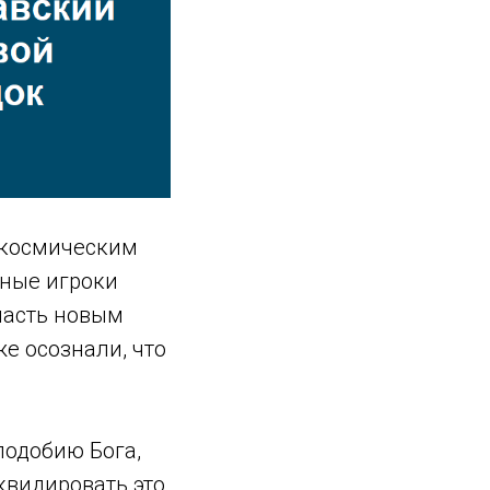
м космическим
ьные игроки
ласть новым
е осознали, что
подобию Бога,
квидировать это