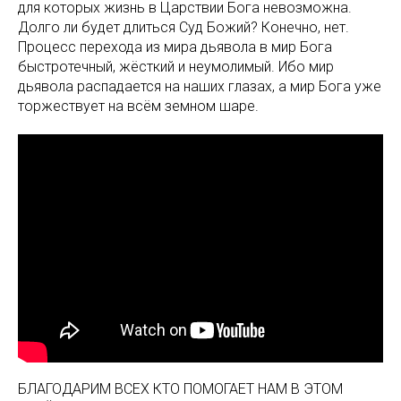
для которых жизнь в Царствии Бога невозможна.
Долго ли будет длиться Суд Божий? Конечно, нет.
Процесс перехода из мира дьявола в мир Бога
быстротечный, жёсткий и неумолимый. Ибо мир
дьявола распадается на наших глазах, а мир Бога уже
торжествует на всём земном шаре.
БЛАГОДАРИМ ВСЕХ КТО ПОМОГАЕТ НАМ В ЭТОМ