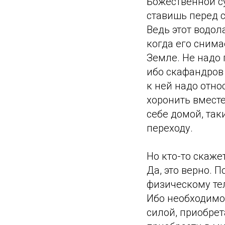
Божественной су
ставишь перед с
Ведь этот водол
когда его снима
Земле. Не надо 
ибо скафандров 
к ней надо отно
хоронить вместе
себе домой, та
переходу.
Но кто-то скаже
Да, это верно. 
физическому тел
Ибо необходимо
силой, приобре