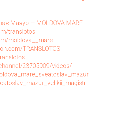
лав Мазур — MOLDOVA MARE
om/translotos
.com/moldova__mare
reon.com/TRANSLOTOS
translotos
u/channel/23705909/videos/
/moldova_mare_sveatoslav_mazur
veatoslav_mazur_velikii_magistr