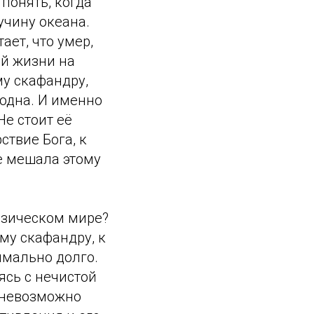
 понять, когда
учину океана.
ает, что умер,
ей жизни на
му скафандру,
 одна. И именно
Не стоит её
ствие Бога, к
е мешала этому
физическом мире?
ему скафандру, к
имально долго.
ясь с нечистой
е невозможно