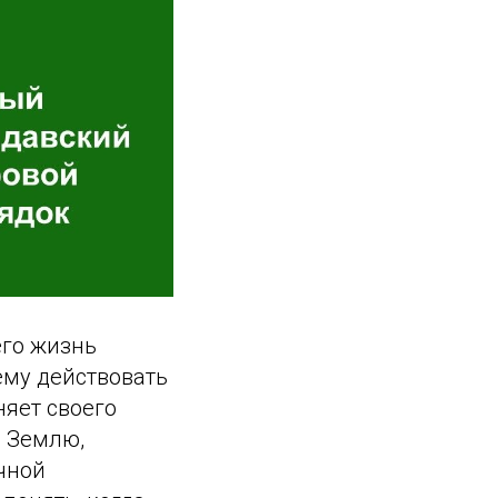
его жизнь
ему действовать
няет своего
а Землю,
ечной