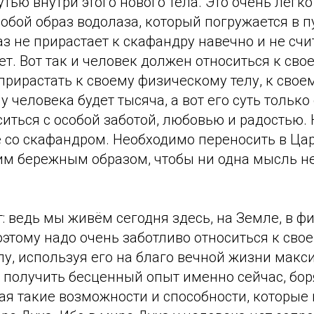
тью внутри этого нового тела. Это очень легко
обой образ водолаза, который погружается в п
аз не прирастает к скафандру навечно и не счит
ет. Вот так и человек должен относиться к сво
прирастать к своему физическому телу, к свое
у человека будет тысяча, а вот его суть только
ситься с особой заботой, любовью и радостью. 
 со скафандром. Необходимо переносить в Цар
ким бережным образом, чтобы ни одна мысль н
т: ведь мы живём сегодня здесь, на Земле, в 
Поэтому надо очень заботливо относиться к сво
у, используя его на благо вечной жизни макс
 получить бесценный опыт именно сейчас, бор
тая такие возможности и способности, которы