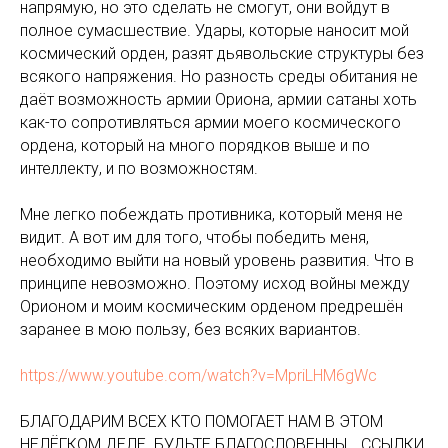
напрямую, но это сделать не смогут, они войдут в
полное сумасшествие. Удары, которые наносит мой
космический орден, разят дьявольские структуры без
всякого напряжения. Но разность среды обитания не
даёт возможность армии Ориона, армии сатаны хоть
как-то сопротивляться армии моего космического
ордена, который на много порядков выше и по
интеллекту, и по возможностям.
Мне легко побеждать противника, который меня не
видит. А вот им для того, чтобы победить меня,
необходимо выйти на новый уровень развития. Что в
принципе невозможно. Поэтому исход войны между
Орионом и моим космическим орденом предрешён
заранее в мою пользу, без всяких вариантов.
https://www.youtube.com/watch?v=MpriLHM6gWc
БЛАГОДАРИМ ВСЕХ КТО ПОМОГАЕТ НАМ В ЭТОМ
НЕЛЁГКОМ ДЕЛЕ. БУДЬТЕ БЛАГОСЛОВЕННЫ… ССЫЛКИ