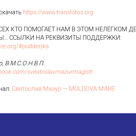
 скачать
https://www.translotos.org
ЕХ КТО ПОМОГАЕТ НАМ В ЭТОМ НЕЛЁГКОМ ДЕ
Ы… ССЫЛКИ НА РЕКВИЗИТЫ ПОДДЕРЖКИ:
re.org/#podderjka
, В.М.С.О.Н.В.П.
ebook.com/sveatoslavmazurmagistr
нал:
Святослав Мазур — MOLDOVA MARE