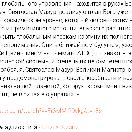
 глобального управления находится в руках Бо
 я, Святослав Мазур, реализую план Бога уже 
а космическом уровне, который человечеству 
го и примитивного исполнительского развития
крыть глобальным игрокам картину их полного
 непонимания. Они в ближайшем будущем, уже
Си Цзиньпином на саммите АТЭС, осознают всю
ольской системы и степень их некомпетентнос
 ноября, я, Святослав Мазур, Великий Магистр,
гу продемонстрировать свои способности и во
нию нашей планетой, которую кроме меня никт
чит, не в силах ею управлять.
tube.com/watch?v=Er3MMIP9vkg&t=18s
🔥 аудиокнига
• Книга Жизни