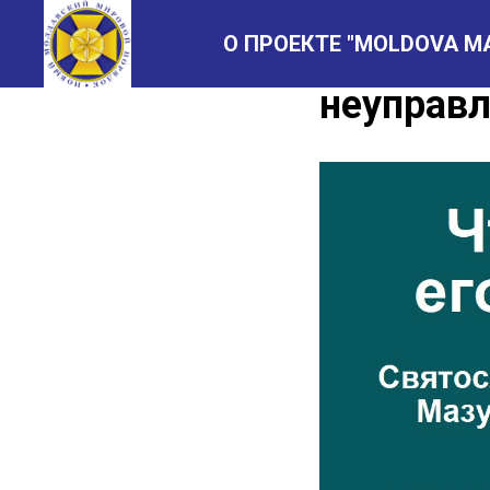
О ПРОЕКТЕ "MOLDOVA M
Святосла
неуправ