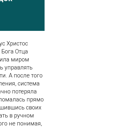
ус Христос
 Бога Отца
дила миром
ь управлять
и. А после того
ления, система
ачно потеряла
сломалась прямо
ишившись своих
ать в ручном
ого не понимая,