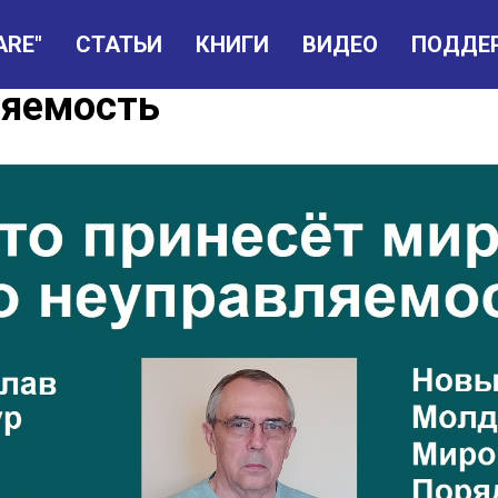
ARE"
СТАТЬИ
КНИГИ
ВИДЕО
ПОДДЕ
в Мазур: Что принесёт ми
ляемость