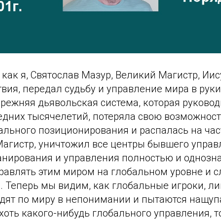
о как я, Святослав Мазур, Великий Магистр, Иис
вия, передал судьбу и управление мира в руки
прежняя дьявольская система, которая руково
едних тысячелетий, потеряла свою возможност
льного позиционирования и распалась на част
Магистр, уничтожил все центры бывшего управ
анирования и управления полностью и однозн
равлять этим миром на глобальном уровне и 
х. Теперь мы видим, как глобальные игроки, л
здят по миру в непонимании и пытаются нащуп
оть какого-нибудь глобального управления, т