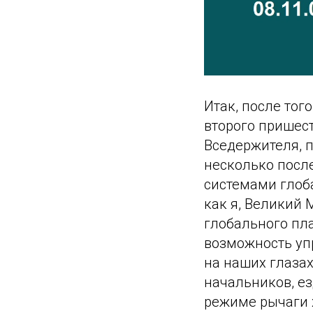
Итак, после тог
второго пришест
Вседержителя, 
несколько посл
системами глоба
как я, Великий 
глобального пл
возможность уп
на наших глаза
начальников, е
режиме рычаги х