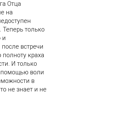
га Отца
не на
недоступен
. Теперь только
 и
 после встречи
 полноту краха
ти. И только
 с помощью воли
зможности в
о не знает и не