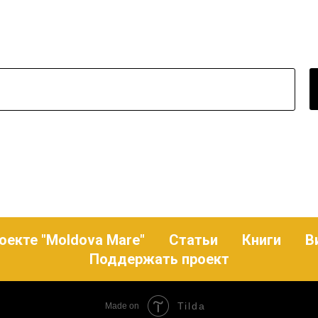
оекте "Moldova Mare"
Статьи
Книги
В
Поддержать проект
Tilda
Made on